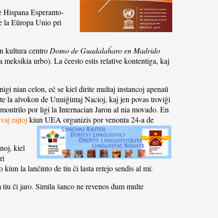
 de Hispana Esperanto-
de la Eŭropa Unio pri
en kultura centro
Domo de Guadalaĥaro en Madrido
 meksikia urbo). La ĉeesto estis relative kontentiga, kaj
igi nian celon, eĉ se kiel dirite multaj instancoj apenaŭ
late la alvokon de Unuiĝintaj Nacioj, kaj jen povas troviĝi
ontrilo por ligi la Internacian Jaron al nia movado. En
vaj rajtoj
kiun UEA organizis por venonta 24-a de
noj, kiel
ri
kiun la lanĉinto de tiu ĉi lasta retejo sendis al mi:
m tiu ĉi jaro. Simila ŝanco ne revenos dum multe