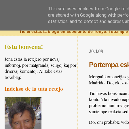
This site uses cookies from Google to de
Esperanta blogo
are shared with Google along with perfo
statistics, and to detect and address a
Tiu ĉi estas la blogo en Esperanto de Tonyo. Tutsimple
Estu bonvena!
30.4.08
Jena estas la retejero por novaj
Portempa esk
informoj, por malgrandaj sciigoj kaj por
diversaj komentoj. Aliloke estas
Morgaŭ komenciĝas gru
troveblaj:
Madrido. Do, okazos f
Indekso de la tuta retejo
Tio havos bonŝancan s
kontraŭ la invado napo
problemo nun troviĝas 
samtempe reakcia sed k
Do, oni probable vidos