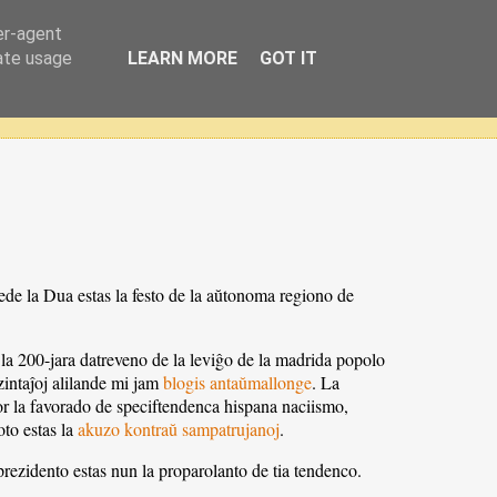
er-agent
rate usage
LEARN MORE
GOT IT
e la Dua estas la festo de la aŭtonoma regiono de
la 200-jara datreveno de la leviĝo de la madrida popolo
zintaĵoj alilande mi jam
blogis antaŭmallonge
. La
por la favorado de speciftendenca hispana naciismo,
oto estas la
akuzo kontraŭ sampatrujanoj
.
 prezidento estas nun la proparolanto de tia tendenco.