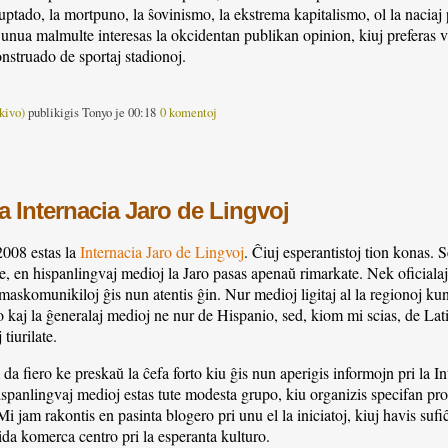
koruptado, la mortpuno, la ŝovinismo, la ekstrema kapitalismo, ol la naciaj
o unua malmulte interesas la okcidentan publikan opinion, kiuj preferas v
onstruado de sportaj stadionoj.
kivo)
publikigis Tonyo je 00:18
0 komentoj
 la Internacia Jaro de Lingvoj
2008 estas la
Internacia Jaro de Lingvoj
. Ĉiuj esperantistoj tion konas. S
rte, en hispanlingvaj medioj la Jaro pasas apenaŭ rimarkate. Nek oficiala
 amaskomunikiloj ĝis nun atentis ĝin. Nur medioj ligitaj al la regionoj kun
tato kaj la ĝeneralaj medioj ne nur de Hispanio, sed, kiom mi scias, de L
tiurilate.
da fiero ke preskaŭ la ĉefa forto kiu ĝis nun aperigis informojn pri la In
ispanlingvaj medioj estas tute modesta grupo, kiu organizis specifan pr
 Mi jam rakontis en pasinta blogero pri unu el la iniciatoj, kiuj havis su
da komerca centro pri la esperanta kulturo.