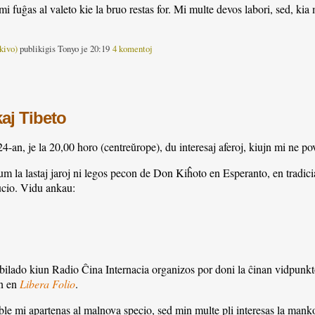
 mi fuĝas al valeto kie la bruo restas for. Mi multe devos labori, sed, ki
kivo)
publikigis Tonyo je 20:19
4 komentoj
kaj Tibeto
-an, je la 20,00 horo (centreŭrope), du interesaj aferoj, kiujn mi ne p
um la lastaj jaroj ni legos pecon de Don Kiĥoto en Esperanto, en tradici
ucio. Vidu ankau:
babilado kiun Radio Ĉina Internacia organizos por doni la ĉinan vidpunk
on en
Libera Folio
.
le mi apartenas al malnova specio, sed min multe pli interesas la mankoj 