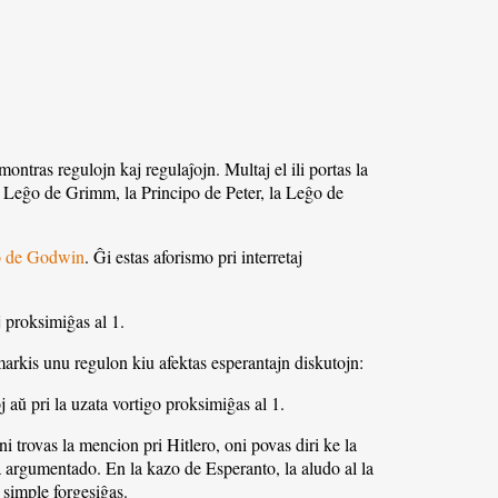
montras regulojn kaj regulaĵojn. Multaj el ili portas la
a Leĝo de Grimm, la Principo de Peter, la Leĝo de
 de Godwin
. Ĝi estas aforismo pri interretaj
 proksimiĝas al 1.
imarkis unu regulon kiu afektas esperantajn diskutojn:
j aŭ pri la uzata vortigo proksimiĝas al 1.
 trovas la mencion pri Hitlero, oni povas diri ke la
sia argumentado. En la kazo de Esperanto, la aludo al la
o simple forgesiĝas.