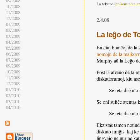
09/2008
La tekston
(en konstanta ar
10/2008
11/2008
12/2008
2.4.08
01/2009
02/2009
La leĝo de T
03/2009
04/2009
En ĉiuj branĉoj de la s
05/2009
nomojn de la malkovrin
06/2009
07/2009
Murphy aŭ la Leĝo de
09/2009
10/2009
Post la alveno de la re
11/2009
diskutforumoj, kiu ase
12/2009
01/2010
Se reta diskuto
02/2010
03/2010
Se oni sufiĉe atentas 
04/2010
Se reta diskuto 
Ekzistas tamen notinda
diskuto finiĝis, kaj k
lingvaĵo ne nur ne kaŭz