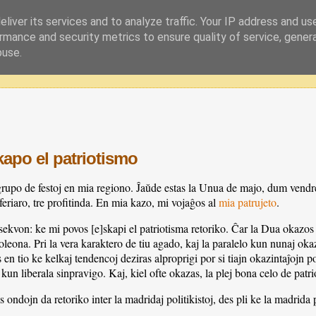
liver its services and to analyze traffic. Your IP address and us
rmance and security metrics to ensure quality of service, gene
buse.
apo el patriotismo
po de festoj en mia regiono. Ĵaŭde estas la Unua de majo, dum vendred
eriaro, tre profitinda. En mia kazo, mi vojaĝos al
mia patrujeto
.
ekvon: ke mi povos [e]skapi el patriotisma retoriko. Ĉar la Dua okazos 
leona. Pri la vera karaktero de tiu agado, kaj la paralelo kun nunaj oka
en tio ke kelkaj tendencoj deziras alproprigi por si tiajn okazintaĵojn 
un liberala sinpravigo. Kaj, kiel ofte okazas, la plej bona celo de patri
 ondojn da retoriko inter la madridaj politikistoj, des pli ke la madrida