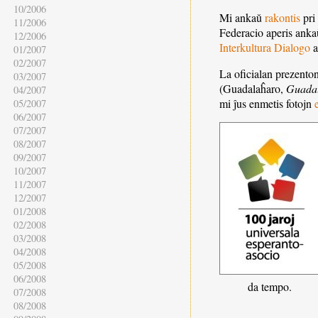
10/2006
Mi ankaŭ
rakontis
pri 
11/2006
Federacio aperis ankaŭ
12/2006
Interkultura Dialogo
a
01/2007
02/2007
La oficialan prezenton
03/2007
(Guadalaĥaro,
Guadal
04/2007
mi ĵus enmetis fotojn
05/2007
06/2007
07/2007
08/2007
09/2007
10/2007
11/2007
12/2007
01/2008
02/2008
03/2008
04/2008
05/2008
06/2008
da tempo.
07/2008
08/2008