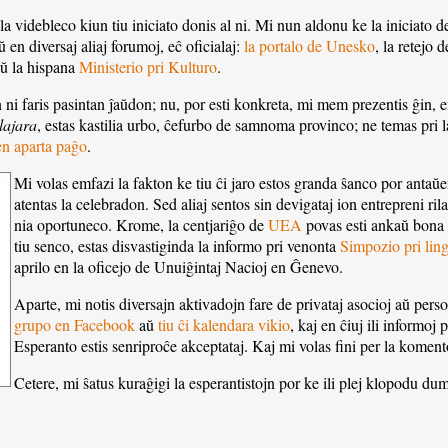
la videbleco kiun tiu iniciato donis al ni. Mi nun aldonu ke la iniciato
 en diversaj aliaj forumoj, eĉ oficialaj:
la portalo de Unesko
, la retejo 
ŭ la hispana
Ministerio pri Kulturo
.
 ni faris pasintan ĵaŭdon; nu, por esti konkreta, mi mem prezentis ĝin, 
ajara
, estas kastilia urbo, ĉefurbo de samnoma provinco; ne temas pri la
en aparta paĝo
.
Mi volas emfazi la fakton ke tiu ĉi jaro estos granda ŝanco por antaŭen
atentas la celebradon. Sed aliaj sentos sin devigataj ion entrepreni ri
nia oportuneco. Krome, la centjariĝo de
UEA
povas esti ankaŭ bona m
tiu senco, estas disvastiginda la informo pri venonta
Simpozio pri ling
aprilo en la oficejo de Unuiĝintaj Nacioj en Ĝenevo.
Aparte, mi notis diversajn aktivadojn fare de privataj asocioj aŭ perso
grupo en Facebook
aŭ
tiu ĉi kalendara vikio
, kaj en ĉiuj ili informoj p
Esperanto estis senriproĉe akceptataj. Kaj mi volas fini per la komento 
Cetere, mi ŝatus kuraĝigi la esperantistojn por ke ili plej klopodu du