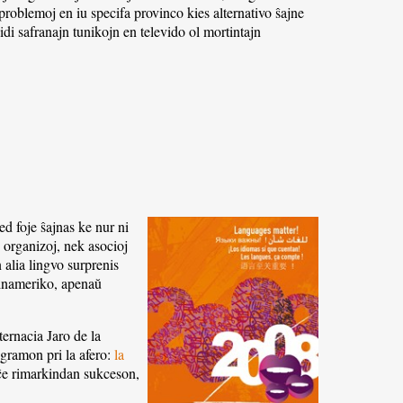
 problemoj en iu specifa provinco kies alternativo ŝajne
idi safranajn tunikojn en televido ol mortintajn
ed foje ŝajnas ke nur ni
j organizoj, nek asocioj
 alia lingvo surprenis
atinameriko, apenaŭ
ternacia Jaro de la
ogramon pri la afero:
la
fiĉe rimarkindan sukceson,