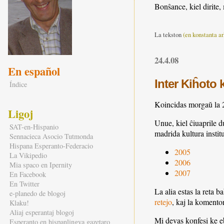
Bonŝance, kiel dirite,
La tekston
(en konstanta ar
24.4.08
En español
Inter Kiĥoto 
Índice
Koincidas morgaŭ la 24
Ligoj
Unue, kiel ĉiuaprile d
SAT-en-Hispanio
madrida kultura instit
Sennacieca Asocio Tutmonda
Hispana Esperanto-Federacio
2005
La Vikipedio
2006
Mia spaco en Ipernity
2007
En Facebook
En Twitter
La alia estas la reta 
e-planedo de blogoj
retejo
, kaj la koment
Klaku!
Aliaj esperantaj blogoj
Mi devas konfesi ke eb
Esperanto en hispanlingva gazetaro