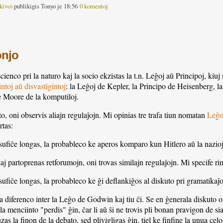
kivo)
publikigis Tonyo je 18:56
0 komentoj
onjo
cienco pri la naturo kaj la socio ekzistas la t.n. Leĝoj aŭ Principoj, kiuj 
toj aŭ disvastigintoj
: la Leĝoj de Kepler, la Principo de Heisenberg, l
 Moore de la komputiloj.
to, oni observis aliajn regulaĵojn. Mi opinias tre trafa tiun nomatan
Leĝo
rtas:
 sufiĉe longas, la probableco ke aperos komparo kun Hitlero aŭ la nazioj
kaj partoprenas retforumojn, oni trovas similajn regulaĵojn. Mi specife r
sufiĉe longas, la probableco ke ĝi deflankiĝos al diskuto pri gramatikaĵo
 diferenco inter la Leĝo de Godwin kaj tiu ĉi. Se en ĝenerala diskuto oni
e la menciinto "perdis" ĝin, ĉar li aŭ ŝi ne trovis pli bonan pravigon de 
as la finon de la debato, sed plivigligas ĝin, tiel ke finfine la unua cel